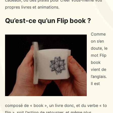
cadeaux, ou des pistes pour créer vous-même vos
propres livres et animations.
Qu’est-ce qu’un Flip book ?
Comme
on s’en
doute, le
mot Flip
book
vient de
l’anglais.
Il est
composé de « book », un livre donc, et du verbe « to
flip », soit l’action de retourner, et même plus